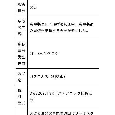
被害
火災
概要
事故
当該製品にて揚げ物調理中、当該製品
の内
の周辺を焼損する火災が発生した。
容
類似
事故
0件（本件を除く）
発生
件数
製品
ガスこんろ（組込型）
名
機
DW32C9JTSR（パナソニック様販売
種
分）
型式
天ぷら油発火事象の原因はサーミスタ