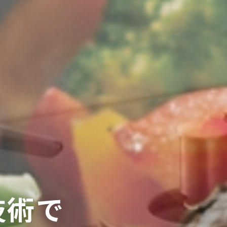
技
術
で