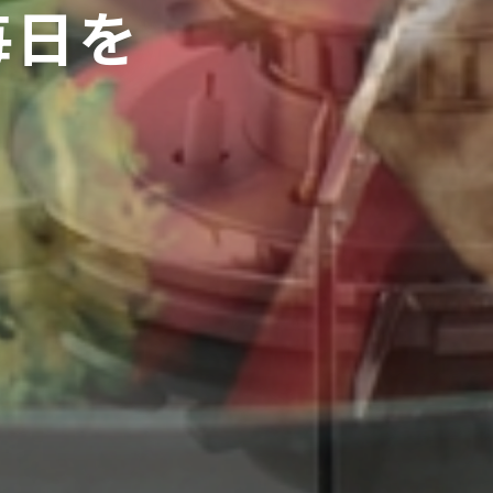
毎
日
を