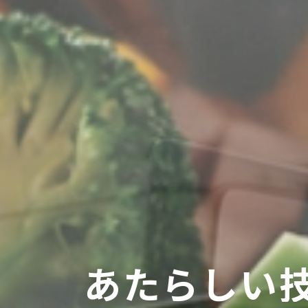
あ
た
ら
し
い