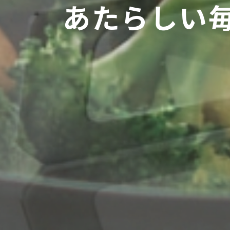
あ
た
ら
し
い