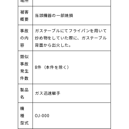
場所
被害
当該機器の一部焼損
概要
事故
ガステーブルにてフライパンを用いて
の内
炒め物をしていた際に、ガステーブル
容
背面から出火した。
類似
事故
8件（本件を除く）
発生
件数
製品
ガス迅速継手
名
機
種
OJ-000
型式