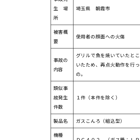
生 場
埼玉県 朝霞市
所
被害概
使用者の顔面への火傷
要
グリルで魚を焼いていたとこ
事故の
いたため、再点火動作を行っ
内容
の。
類似事
故発生
１件（本件を除く）
件数
製品名
ガスこんろ（組込型）
機種
ＤＣ４０２ （ガス種：ＬＰ