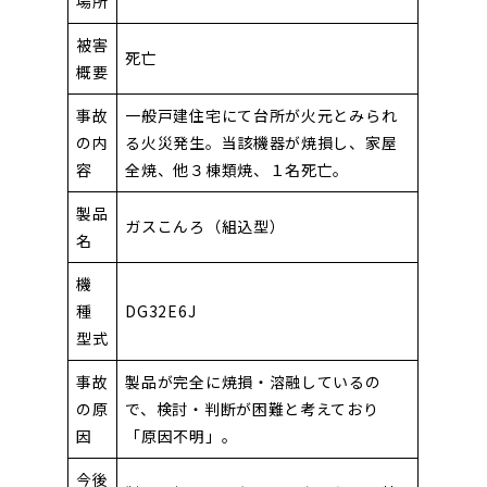
場所
被害
死亡
概要
事故
一般戸建住宅にて台所が火元とみられ
の内
る火災発生。当該機器が焼損し、家屋
容
全焼、他３棟類焼、１名死亡。
製品
ガスこんろ（組込型）
名
機
種
DG32E6J
型式
事故
製品が完全に焼損・溶融しているの
の原
で、検討・判断が困難と考えており
因
「原因不明」。
今後