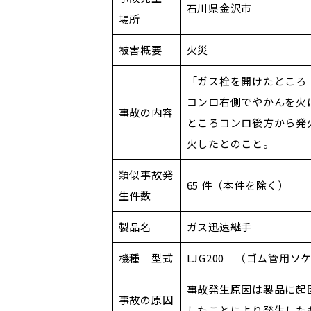
石川県金沢市
場所
被害概要
火災
「ガス栓を開けたところ
コンロ右側でやかんを火
事故の内容
ところコンロ後方から発
火したとのこと。
類似事故発
65 件（本件を除く）
生件数
製品名
ガス迅速継手
機種 型式
LJG200 （ゴム管用ソ
事故発生原因は製品に起
事故の原因
したことにより発生した