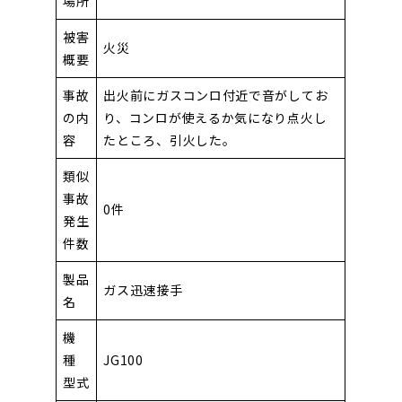
場所
被害
火災
概要
事故
出火前にガスコンロ付近で音がしてお
の内
り、コンロが使えるか気になり点火し
容
たところ、引火した。
類似
事故
0件
発生
件数
製品
ガス迅速接手
名
機
種
JG100
型式