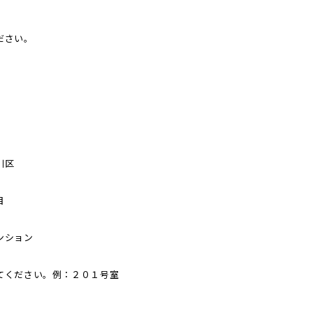
ださい。
川区
目
ンション
てください。例：２０１号室